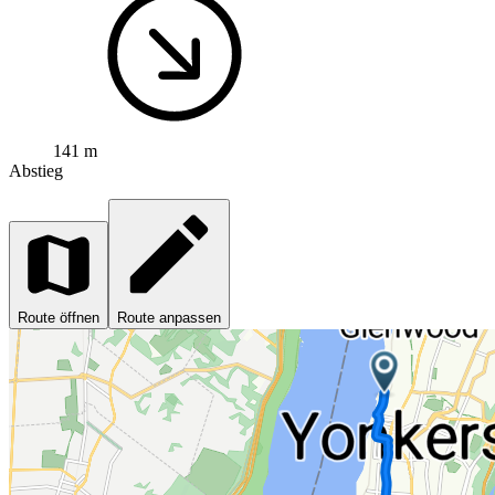
141 m
Abstieg
Route öffnen
Route anpassen