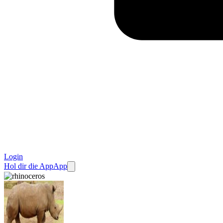
Login
Hol dir die App
App