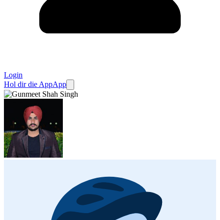
Login
Hol dir die App
App