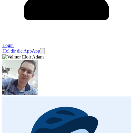
Login
Hol dir die App
App