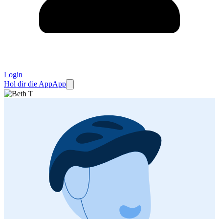
Login
Hol dir die App
App