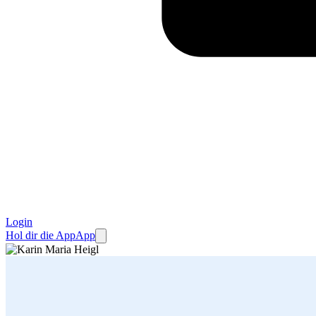
Login
Hol dir die App
App