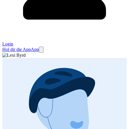
Login
Hol dir die App
App