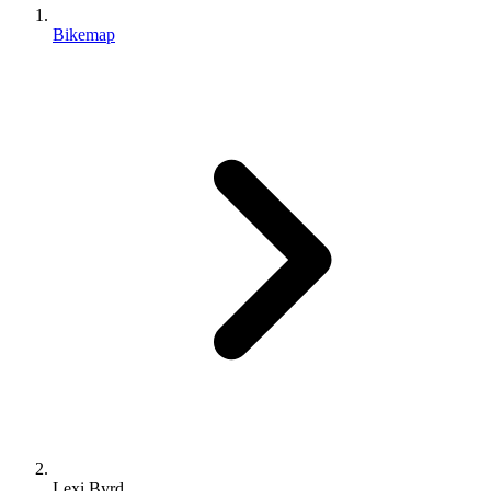
Bikemap
Lexi Byrd