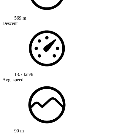
569 m
Descent
13.7 km/h
Avg. speed
90 m