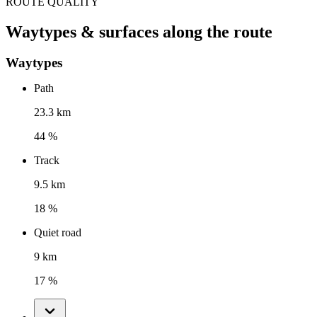
ROUTE QUALITY
Waytypes & surfaces along the route
Waytypes
Path
23.3 km
44 %
Track
9.5 km
18 %
Quiet road
9 km
17 %