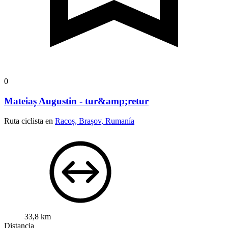
0
Mateiaș Augustin - tur&amp;retur
Ruta ciclista en
Racoș, Brașov, Rumanía
33,8 km
Distancia