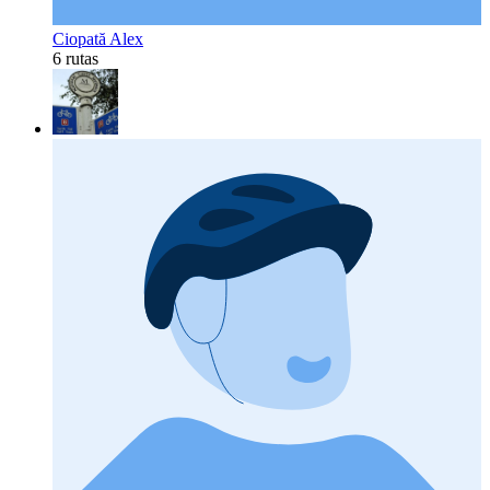
Ciopată Alex
6 rutas