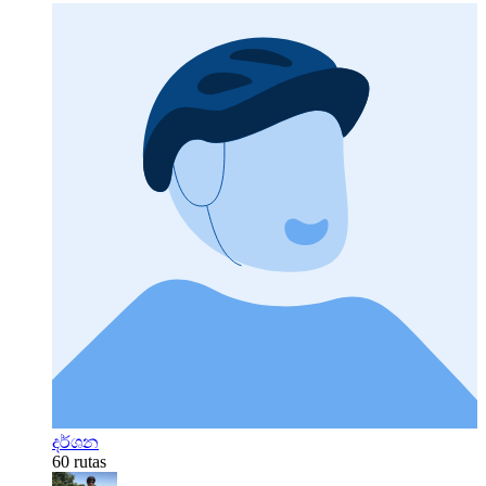
දර්ශන
60 rutas