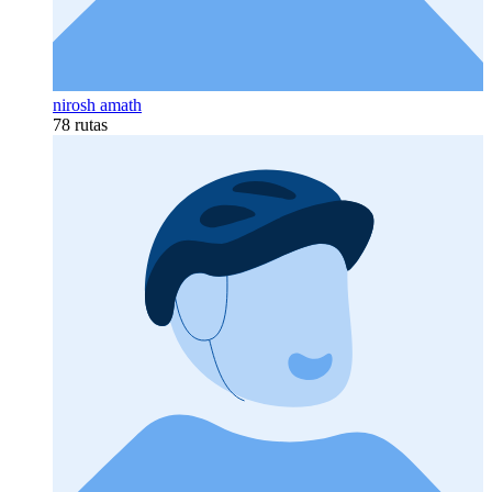
nirosh amath
78 rutas