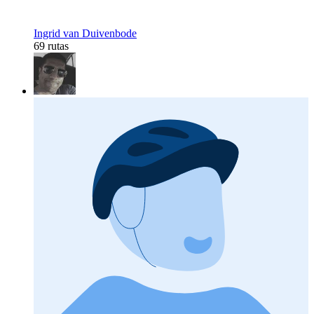
Ingrid van Duivenbode
69 rutas