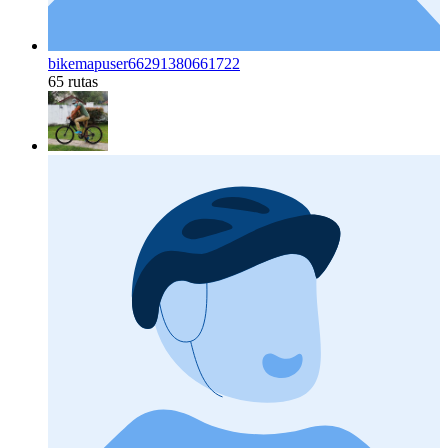
bikemapuser66291380661722
65 rutas