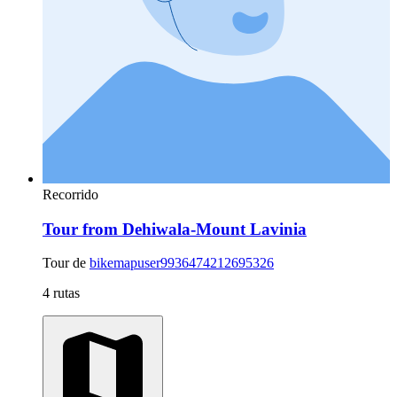
Recorrido
Tour from Dehiwala-Mount Lavinia
Tour de
bikemapuser9936474212695326
4 rutas