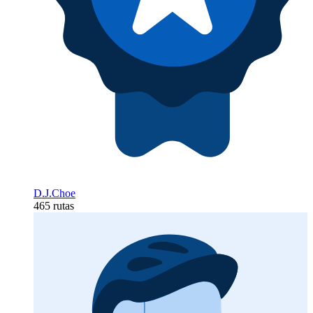
D.J.Choe
465 rutas