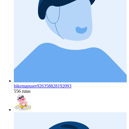
bikemapuser926358828192093
556 rutas