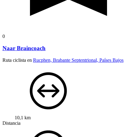
0
Naar Braincoach
Ruta ciclista en
Rucphen, Brabante Septentrional, Países Bajos
10,1 km
Distancia