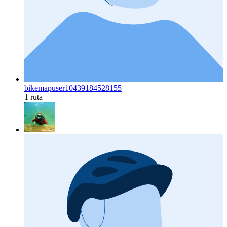
bikemapuser10439184528155
1 ruta