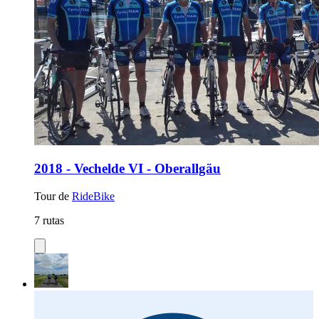
2018 - Vechelde VI - Oberallgäu
Tour de
RideBike
7 rutas