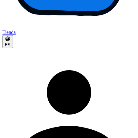
Tienda
ES