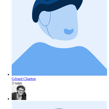
Gérard Charton
3 rutas