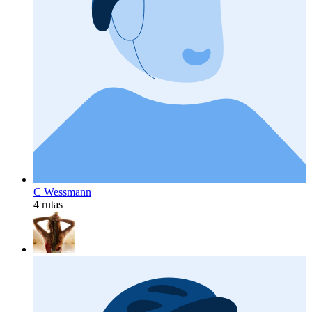
C Wessmann
4 rutas