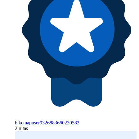
bikemapuser9326883660230583
2 rutas