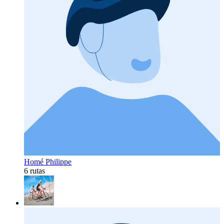
Homé Philippe
6 rutas