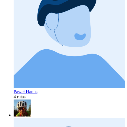
Paweł Hanus
4 rutas