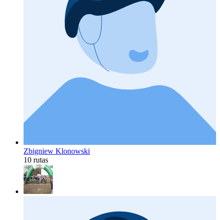
Zbigniew Klonowski
10 rutas