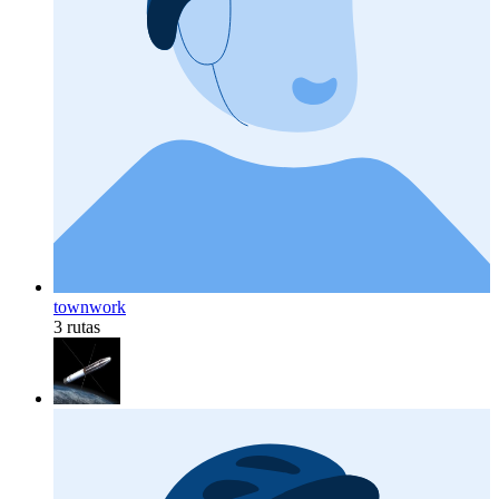
townwork
3 rutas