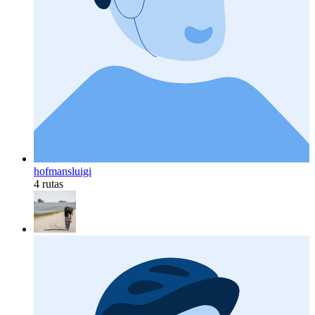
hofmansluigi
4 rutas