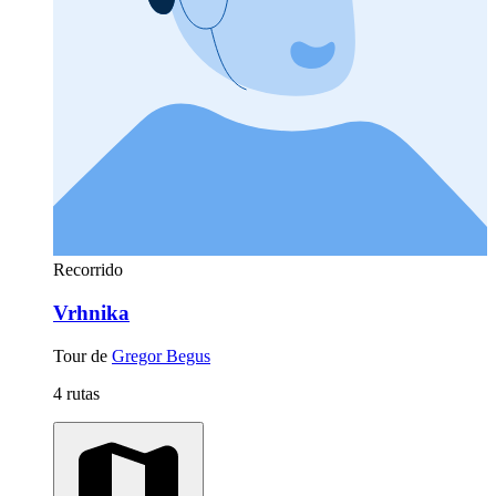
Recorrido
Vrhnika
Tour de
Gregor Begus
4 rutas