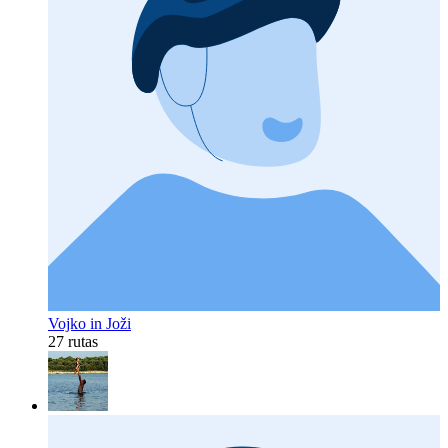
Vojko in Joži
27 rutas