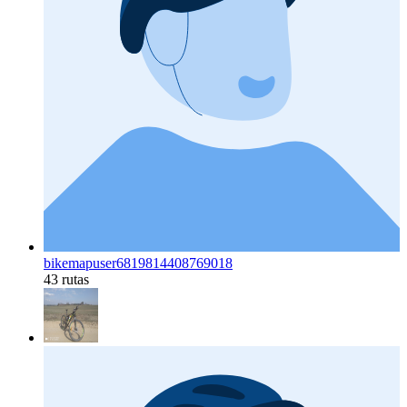
bikemapuser6819814408769018
43 rutas