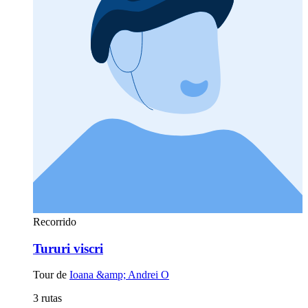
Recorrido
Tururi viscri
Tour de
Ioana &amp; Andrei O
3 rutas