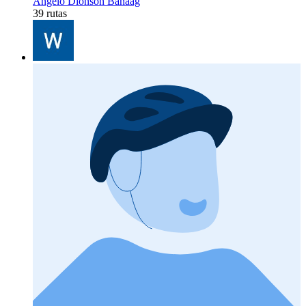
Angelo Dionson Banaag
39 rutas