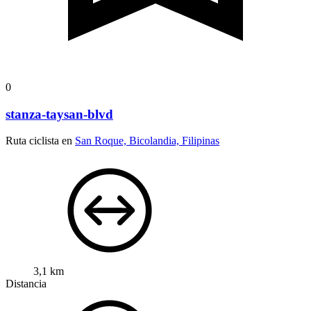
0
stanza-taysan-blvd
Ruta ciclista en
San Roque, Bicolandia, Filipinas
3,1 km
Distancia