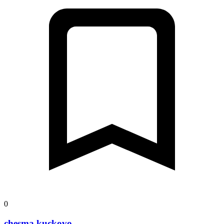
0
chesma kuckovo