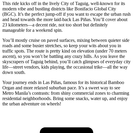
This ride kicks off in the lively City of Taguig, well-known for its
modern vibe and bustling districts like Bonifacio Global City
(BGC). It’s the perfect jump-off if you want to escape the urban rush
and head towards the more laid-back Las Piñas. You’ll cover about
23 kilometers—a decent ride, not too short but definitely
manageable for a weekend spin.
You’ll mostly cruise on paved surfaces, mixing between quieter side
roads and some busier stretches, so keep your wits about you in
traffic spots. The route is pretty kind on elevation (under 70 meters
ascent), so you won’t be battling any crazy hills. As you leave the
skyscrapers of Taguig behind, you’ll catch glimpses of everyday city
life—street vendors, kids playing, the occasional trike—all the way
down south.
Your journey ends in Las Piñas, famous for its historical Bamboo
Organ and more relaxed suburban pace. It’s a sweet way to see
Metro Manila’s contrasts: from shiny commercial zones to charming
residential neighborhoods. Bring some snacks, water up, and enjoy
the urban adventure on wheels!