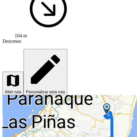
104 m
Descenso
Abrir ruta
Personalizar esta ruta