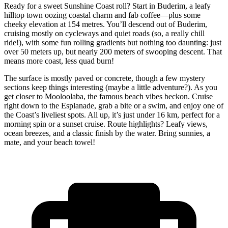
Ready for a sweet Sunshine Coast roll? Start in Buderim, a leafy
hilltop town oozing coastal charm and fab coffee—plus some
cheeky elevation at 154 metres. You’ll descend out of Buderim,
cruising mostly on cycleways and quiet roads (so, a really chill
ride!), with some fun rolling gradients but nothing too daunting: just
over 50 meters up, but nearly 200 meters of swooping descent. That
means more coast, less quad burn!
The surface is mostly paved or concrete, though a few mystery
sections keep things interesting (maybe a little adventure?). As you
get closer to Mooloolaba, the famous beach vibes beckon. Cruise
right down to the Esplanade, grab a bite or a swim, and enjoy one of
the Coast’s liveliest spots. All up, it’s just under 16 km, perfect for a
morning spin or a sunset cruise. Route highlights? Leafy views,
ocean breezes, and a classic finish by the water. Bring sunnies, a
mate, and your beach towel!