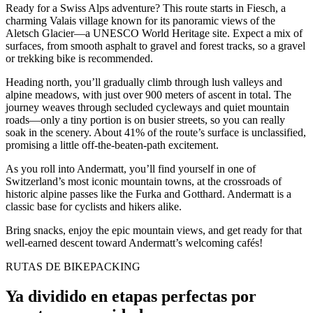
Ready for a Swiss Alps adventure? This route starts in Fiesch, a
charming Valais village known for its panoramic views of the
Aletsch Glacier—a UNESCO World Heritage site. Expect a mix of
surfaces, from smooth asphalt to gravel and forest tracks, so a gravel
or trekking bike is recommended.
Heading north, you’ll gradually climb through lush valleys and
alpine meadows, with just over 900 meters of ascent in total. The
journey weaves through secluded cycleways and quiet mountain
roads—only a tiny portion is on busier streets, so you can really
soak in the scenery. About 41% of the route’s surface is unclassified,
promising a little off-the-beaten-path excitement.
As you roll into Andermatt, you’ll find yourself in one of
Switzerland’s most iconic mountain towns, at the crossroads of
historic alpine passes like the Furka and Gotthard. Andermatt is a
classic base for cyclists and hikers alike.
Bring snacks, enjoy the epic mountain views, and get ready for that
well-earned descent toward Andermatt’s welcoming cafés!
RUTAS DE BIKEPACKING
Ya dividido en etapas perfectas por