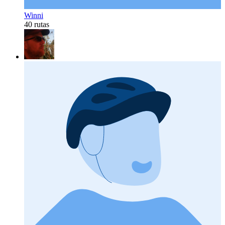
Winni
40 rutas