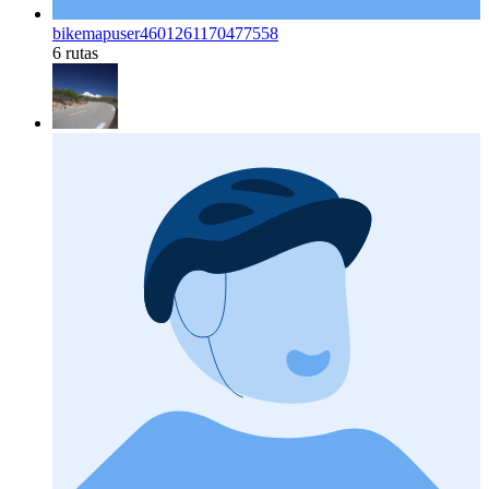
bikemapuser4601261170477558
6 rutas