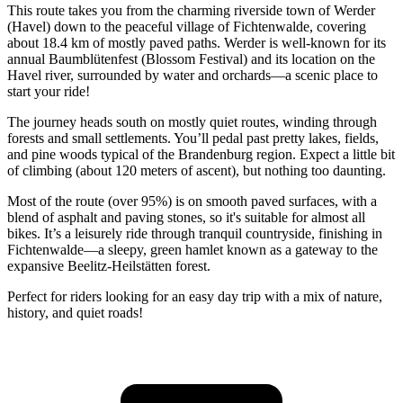
This route takes you from the charming riverside town of Werder
(Havel) down to the peaceful village of Fichtenwalde, covering
about 18.4 km of mostly paved paths. Werder is well-known for its
annual Baumblütenfest (Blossom Festival) and its location on the
Havel river, surrounded by water and orchards—a scenic place to
start your ride!
The journey heads south on mostly quiet routes, winding through
forests and small settlements. You’ll pedal past pretty lakes, fields,
and pine woods typical of the Brandenburg region. Expect a little bit
of climbing (about 120 meters of ascent), but nothing too daunting.
Most of the route (over 95%) is on smooth paved surfaces, with a
blend of asphalt and paving stones, so it's suitable for almost all
bikes. It’s a leisurely ride through tranquil countryside, finishing in
Fichtenwalde—a sleepy, green hamlet known as a gateway to the
expansive Beelitz-Heilstätten forest.
Perfect for riders looking for an easy day trip with a mix of nature,
history, and quiet roads!