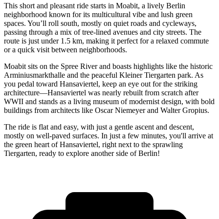
This short and pleasant ride starts in Moabit, a lively Berlin
neighborhood known for its multicultural vibe and lush green
spaces. You’ll roll south, mostly on quiet roads and cycleways,
passing through a mix of tree-lined avenues and city streets. The
route is just under 1.5 km, making it perfect for a relaxed commute
or a quick visit between neighborhoods.
Moabit sits on the Spree River and boasts highlights like the historic
Arminiusmarkthalle and the peaceful Kleiner Tiergarten park. As
you pedal toward Hansaviertel, keep an eye out for the striking
architecture—Hansaviertel was nearly rebuilt from scratch after
WWII and stands as a living museum of modernist design, with bold
buildings from architects like Oscar Niemeyer and Walter Gropius.
The ride is flat and easy, with just a gentle ascent and descent,
mostly on well-paved surfaces. In just a few minutes, you'll arrive at
the green heart of Hansaviertel, right next to the sprawling
Tiergarten, ready to explore another side of Berlin!