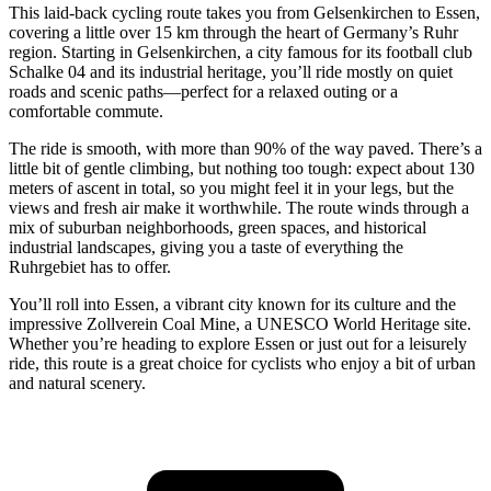
This laid-back cycling route takes you from Gelsenkirchen to Essen,
covering a little over 15 km through the heart of Germany’s Ruhr
region. Starting in Gelsenkirchen, a city famous for its football club
Schalke 04 and its industrial heritage, you’ll ride mostly on quiet
roads and scenic paths—perfect for a relaxed outing or a
comfortable commute.
The ride is smooth, with more than 90% of the way paved. There’s a
little bit of gentle climbing, but nothing too tough: expect about 130
meters of ascent in total, so you might feel it in your legs, but the
views and fresh air make it worthwhile. The route winds through a
mix of suburban neighborhoods, green spaces, and historical
industrial landscapes, giving you a taste of everything the
Ruhrgebiet has to offer.
You’ll roll into Essen, a vibrant city known for its culture and the
impressive Zollverein Coal Mine, a UNESCO World Heritage site.
Whether you’re heading to explore Essen or just out for a leisurely
ride, this route is a great choice for cyclists who enjoy a bit of urban
and natural scenery.