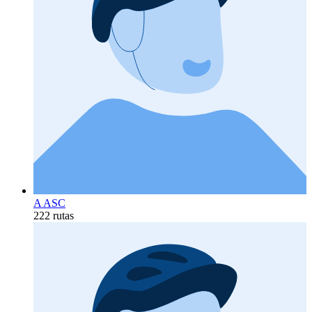
A ASC
222 rutas