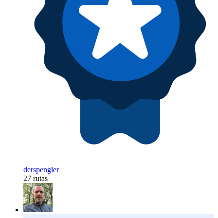
derspengler
27 rutas