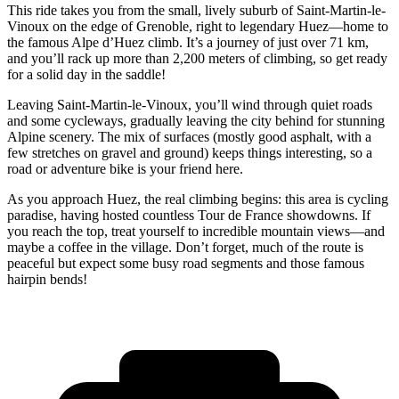
This ride takes you from the small, lively suburb of Saint-Martin-le-
Vinoux on the edge of Grenoble, right to legendary Huez—home to
the famous Alpe d’Huez climb. It’s a journey of just over 71 km,
and you’ll rack up more than 2,200 meters of climbing, so get ready
for a solid day in the saddle!
Leaving Saint-Martin-le-Vinoux, you’ll wind through quiet roads
and some cycleways, gradually leaving the city behind for stunning
Alpine scenery. The mix of surfaces (mostly good asphalt, with a
few stretches on gravel and ground) keeps things interesting, so a
road or adventure bike is your friend here.
As you approach Huez, the real climbing begins: this area is cycling
paradise, having hosted countless Tour de France showdowns. If
you reach the top, treat yourself to incredible mountain views—and
maybe a coffee in the village. Don’t forget, much of the route is
peaceful but expect some busy road segments and those famous
hairpin bends!