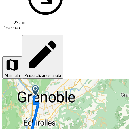
232 m
Descenso
Abrir ruta
Personalizar esta ruta