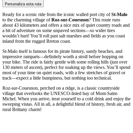
Personaliza esta ruta
Ready for a scenic ride from the iconic walled port city of
St-Malo
to the charming village of
Roz-sur-Couesnon
? This route runs
about 43 kilometers and offers a nice mix of quiet country roads and
a bit of adventure on some unpaved sections—so wider tires
wouldn’t hurt! You’ll roll past salt marshes and fields as you coast
inland from the rugged Breton coast.
St-Malo itself is famous for its pirate history, sandy beaches, and
impressive ramparts—definitely worth a stroll before hopping on
your bike. The ride is fairly gentle with some rolling hills (just over
130 meters of ascent), perfect for soaking up the views. You’ll spend
most of your time on quiet roads, with a few stretches of gravel or
track—expect a little bumpiness, but nothing too technical.
Roz-sur-Couesnon, perched on a ridge, is a classic countryside
village that overlooks the UNESCO-listed bay of Mont-Saint-
Michel. When you arrive, treat yourself to a cold drink and enjoy the
sweeping vistas. All in all, a delightful blend of history, fresh air, and
rural Brittany charm!