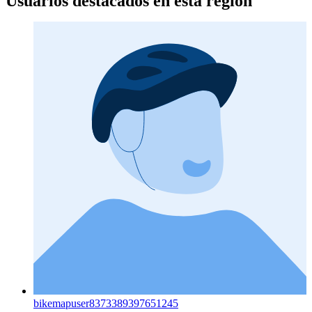
Usuarios destacados en esta región
bikemapuser8373389397651245