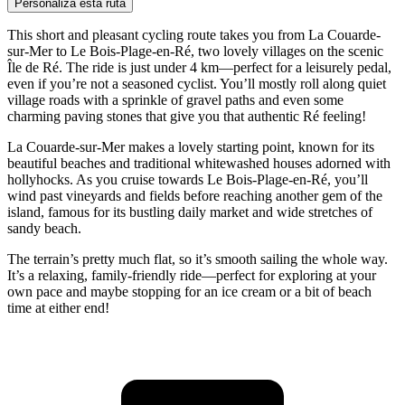
Personaliza esta ruta
This short and pleasant cycling route takes you from La Couarde-
sur-Mer to Le Bois-Plage-en-Ré, two lovely villages on the scenic
Île de Ré. The ride is just under 4 km—perfect for a leisurely pedal,
even if you’re not a seasoned cyclist. You’ll mostly roll along quiet
village roads with a sprinkle of gravel paths and even some
charming paving stones that give you that authentic Ré feeling!
La Couarde-sur-Mer makes a lovely starting point, known for its
beautiful beaches and traditional whitewashed houses adorned with
hollyhocks. As you cruise towards Le Bois-Plage-en-Ré, you’ll
wind past vineyards and fields before reaching another gem of the
island, famous for its bustling daily market and wide stretches of
sandy beach.
The terrain’s pretty much flat, so it’s smooth sailing the whole way.
It’s a relaxing, family-friendly ride—perfect for exploring at your
own pace and maybe stopping for an ice cream or a bit of beach
time at either end!