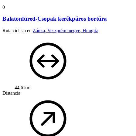
0
Balatonfüred-Csopak kerékpáros bortúra
Ruta ciclista en
Zánka, Veszprém megye, Hungría
44,6 km
Distancia