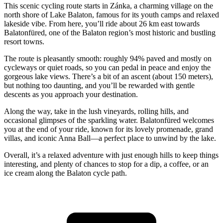
This scenic cycling route starts in Zánka, a charming village on the
north shore of Lake Balaton, famous for its youth camps and relaxed
lakeside vibe. From here, you’ll ride about 26 km east towards
Balatonfüred, one of the Balaton region’s most historic and bustling
resort towns.
The route is pleasantly smooth: roughly 94% paved and mostly on
cycleways or quiet roads, so you can pedal in peace and enjoy the
gorgeous lake views. There’s a bit of an ascent (about 150 meters),
but nothing too daunting, and you’ll be rewarded with gentle
descents as you approach your destination.
Along the way, take in the lush vineyards, rolling hills, and
occasional glimpses of the sparkling water. Balatonfüred welcomes
you at the end of your ride, known for its lovely promenade, grand
villas, and iconic Anna Ball—a perfect place to unwind by the lake.
Overall, it’s a relaxed adventure with just enough hills to keep things
interesting, and plenty of chances to stop for a dip, a coffee, or an
ice cream along the Balaton cycle path.