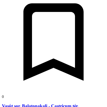
0
Vasút sor, Balatonakali - Castricum tér,