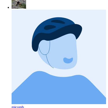
micomb