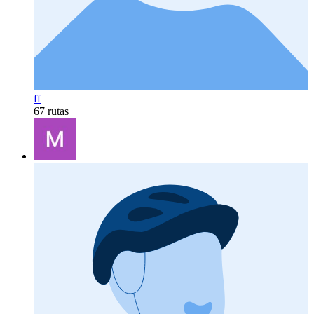
ff
67 rutas