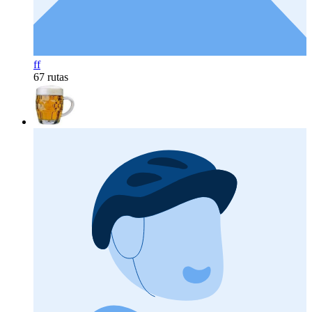
ff
67 rutas