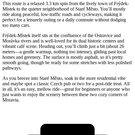
This route is a relaxed 3.3 km spin from the lively town of Frýdek-
Místek to the quieter neighborhood of Staré Město. You’ll mostly
ride along peaceful, low-traffic roads and cycleways, making it
perfect for a leisurely outing or a daily commute without dodging
too many cars.
Frýdek-Místek itself sits at the confluence of the Ostravice and
Morávka rivers and is well-loved for its dual historic centers and
vibrant café scene. Heading out, you’ll climb just a bit (about 26
meters—a gentle warmup, nothing too intense), gliding past local
homes and greenery. The surface is mostly asphalt, so it’s pretty
smooth going, though be ready for some stretches with less polished
pathways.
As you breeze into Staré Město, soak in the more residential vibe
and maybe spot a classic Czech pub or two for a post-ride treat. All
in all, it’s an easy, mellow ride—great for beginners or anyone who
just wants to enjoy the scenery between these two cozy corners of
Moravia.