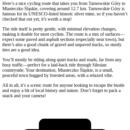
Here’s a nice cycling route that takes you from Tarnowskie Góry to
Miasteczko Śląskie, covering around 12.7 km. Tarnowskie Góry is
famous for its UNESCO-listed historic silver mine, so if you haven’t
checked that out yet, it’s worth a stop!
The ride itself is pretty gentle, with minimal elevation changes,
making it doable for most cyclists. The route is a mix of surfaces—
expect some paved and asphalt sections (especially near town), but
there’s also a good chunk of gravel and unpaved tracks, so sturdy
tires are a good idea.
You’ll mostly be riding along quiet tracks and roads, far from any
busy traffic—perfect for a laid-back ride through Silesian
countryside. Your destination, Miasteczko Śląskie, is a small,
peaceful town hugged by forested areas, with a relaxed vibe.
All in all, it’s a scenic route for anyone looking to escape the bustle
and enjoy a bit of local history and nature. Don’t forget to pack a
snack and your camera!