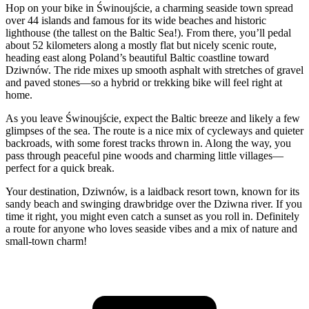
Hop on your bike in Świnoujście, a charming seaside town spread
over 44 islands and famous for its wide beaches and historic
lighthouse (the tallest on the Baltic Sea!). From there, you’ll pedal
about 52 kilometers along a mostly flat but nicely scenic route,
heading east along Poland’s beautiful Baltic coastline toward
Dziwnów. The ride mixes up smooth asphalt with stretches of gravel
and paved stones—so a hybrid or trekking bike will feel right at
home.
As you leave Świnoujście, expect the Baltic breeze and likely a few
glimpses of the sea. The route is a nice mix of cycleways and quieter
backroads, with some forest tracks thrown in. Along the way, you
pass through peaceful pine woods and charming little villages—
perfect for a quick break.
Your destination, Dziwnów, is a laidback resort town, known for its
sandy beach and swinging drawbridge over the Dziwna river. If you
time it right, you might even catch a sunset as you roll in. Definitely
a route for anyone who loves seaside vibes and a mix of nature and
small-town charm!