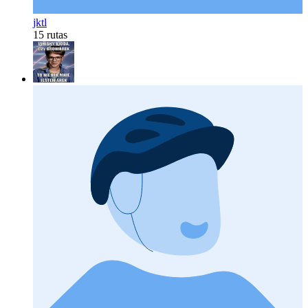
jktl
15 rutas