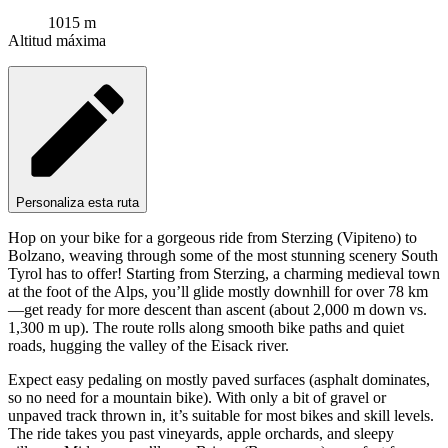
1015 m
Altitud máxima
Personaliza esta ruta
Hop on your bike for a gorgeous ride from Sterzing (Vipiteno) to
Bolzano, weaving through some of the most stunning scenery South
Tyrol has to offer! Starting from Sterzing, a charming medieval town
at the foot of the Alps, you’ll glide mostly downhill for over 78 km
—get ready for more descent than ascent (about 2,000 m down vs.
1,300 m up). The route rolls along smooth bike paths and quiet
roads, hugging the valley of the Eisack river.
Expect easy pedaling on mostly paved surfaces (asphalt dominates,
so no need for a mountain bike). With only a bit of gravel or
unpaved track thrown in, it’s suitable for most bikes and skill levels.
The ride takes you past vineyards, apple orchards, and sleepy