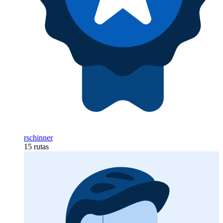
rschinner
15 rutas