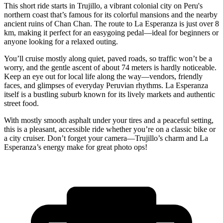
This short ride starts in Trujillo, a vibrant colonial city on Peru's
northern coast that’s famous for its colorful mansions and the nearby
ancient ruins of Chan Chan. The route to La Esperanza is just over 8
km, making it perfect for an easygoing pedal—ideal for beginners or
anyone looking for a relaxed outing.
You’ll cruise mostly along quiet, paved roads, so traffic won’t be a
worry, and the gentle ascent of about 74 meters is hardly noticeable.
Keep an eye out for local life along the way—vendors, friendly
faces, and glimpses of everyday Peruvian rhythms. La Esperanza
itself is a bustling suburb known for its lively markets and authentic
street food.
With mostly smooth asphalt under your tires and a peaceful setting,
this is a pleasant, accessible ride whether you’re on a classic bike or
a city cruiser. Don’t forget your camera—Trujillo’s charm and La
Esperanza’s energy make for great photo ops!