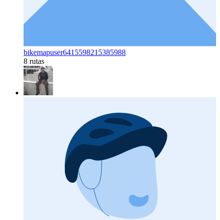
bikemapuser6415598215385988
8 rutas