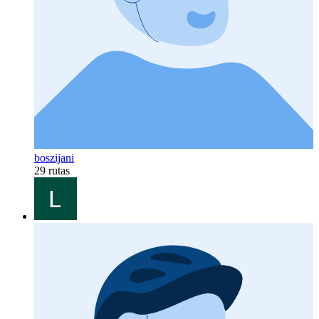
boszijani
29 rutas