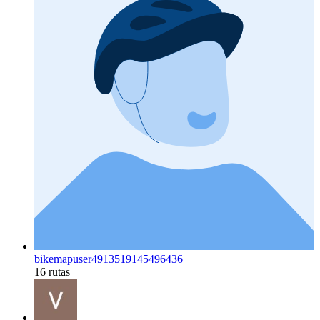
bikemapuser4913519145496436
16 rutas