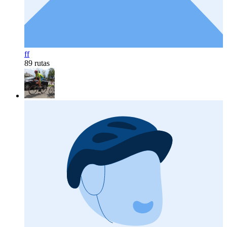
ff
89 rutas