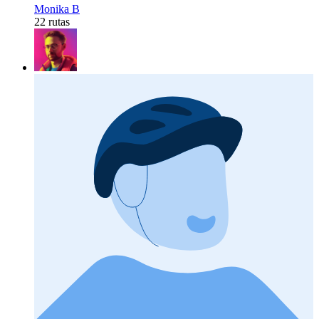
Monika B
22 rutas