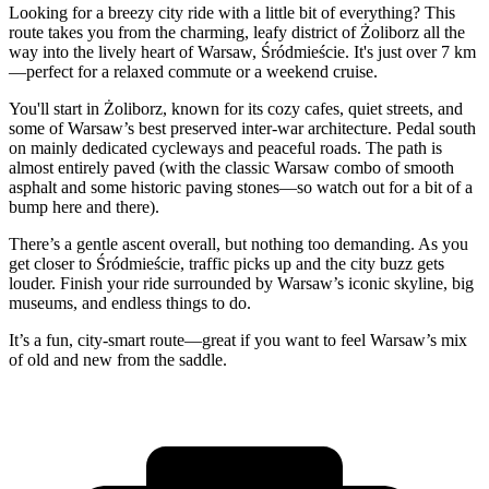
Looking for a breezy city ride with a little bit of everything? This
route takes you from the charming, leafy district of Żoliborz all the
way into the lively heart of Warsaw, Śródmieście. It's just over 7 km
—perfect for a relaxed commute or a weekend cruise.
You'll start in Żoliborz, known for its cozy cafes, quiet streets, and
some of Warsaw’s best preserved inter-war architecture. Pedal south
on mainly dedicated cycleways and peaceful roads. The path is
almost entirely paved (with the classic Warsaw combo of smooth
asphalt and some historic paving stones—so watch out for a bit of a
bump here and there).
There’s a gentle ascent overall, but nothing too demanding. As you
get closer to Śródmieście, traffic picks up and the city buzz gets
louder. Finish your ride surrounded by Warsaw’s iconic skyline, big
museums, and endless things to do.
It’s a fun, city-smart route—great if you want to feel Warsaw’s mix
of old and new from the saddle.