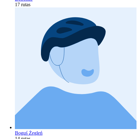
17 rutas
Boguś Żegleń
14 rutas