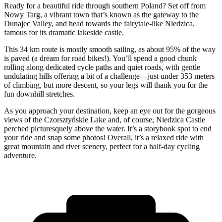
Ready for a beautiful ride through southern Poland? Set off from
Nowy Targ, a vibrant town that’s known as the gateway to the
Dunajec Valley, and head towards the fairytale-like Niedzica,
famous for its dramatic lakeside castle.
This 34 km route is mostly smooth sailing, as about 95% of the way
is paved (a dream for road bikes!). You’ll spend a good chunk
rolling along dedicated cycle paths and quiet roads, with gentle
undulating hills offering a bit of a challenge—just under 353 meters
of climbing, but more descent, so your legs will thank you for the
fun downhill stretches.
As you approach your destination, keep an eye out for the gorgeous
views of the Czorsztyńskie Lake and, of course, Niedzica Castle
perched picturesquely above the water. It’s a storybook spot to end
your ride and snap some photos! Overall, it’s a relaxed ride with
great mountain and river scenery, perfect for a half-day cycling
adventure.