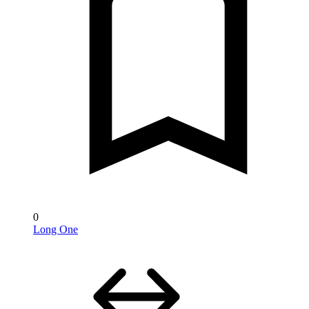
0
Long One