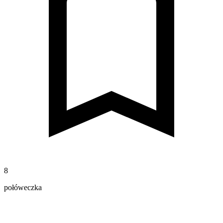
8
połóweczka