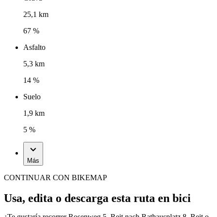
25,1 km
67 %
Asfalto
5,3 km
14 %
Suelo
1,9 km
5 %
Más
CONTINUAR CON BIKEMAP
Usa, edita o descarga esta ruta en bici
¿Te gustaría recorrer Rosenweg 5, Reit nach Rathausplatz 8, Reit o