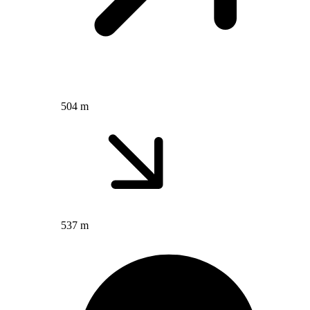
504 m
537 m