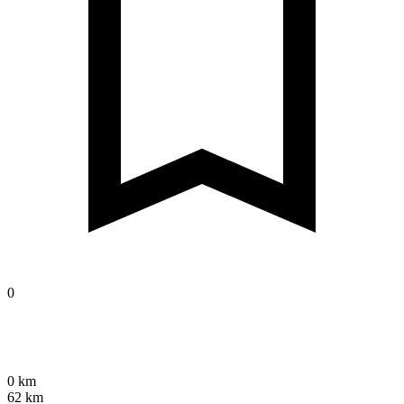
0
0 km
62 km